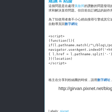
建議 & 結論
這個問題是在處理
美妝邦
的讚數的問題發現的
求和解決某些問題。但目前自訂網誌的副作
為了怕使用者會不小心經由搜尋引擎或其它
自動導頁回
數字網址
<script>

(function(l){

if(l.pathname.match(/^\/blog\/po
navigator.userAgent.indexOf('+ht
{ l.href = l.pathname.split('-')
})(location)

格主在分享到粉絲團的時候，請用
數字網址
http://girvan.pixnet.net/bl
Labels:
pixnet