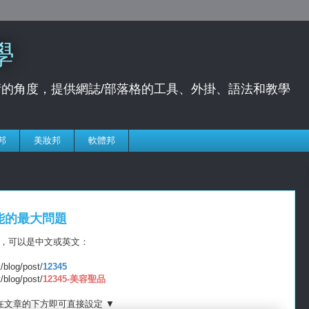
學
的角度，提供網誌/部落格的工具、外掛、語法和教學
邦
美妝邦
軟體邦
功能的最大問題
url)，可以是中文或英文：
t/blog/post/
12345
/blog/post/
12345-美容聖品
在文章的下方即可直接設定 ▼