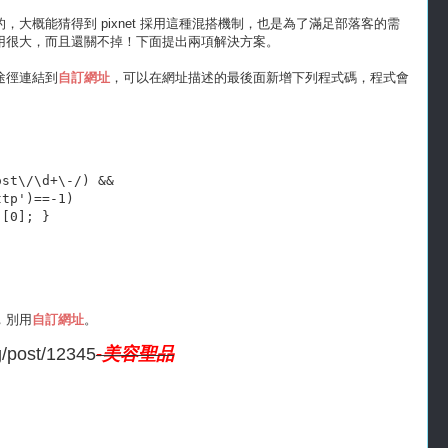
，大概能猜得到 pixnet 採用這種混搭機制，也是為了滿足部落客的需
用很大，而且還關不掉！下面提出兩項解決方案。
途徑連結到
自訂網址
，可以在網址描述的最後面新增下列程式碼，程式會
st\/\d+\-/) && 

tp')==-1)

[0]; }

，別用
自訂網址
。
og/post/12345
-美容聖品