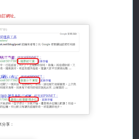
自訂網址
。
來分享：